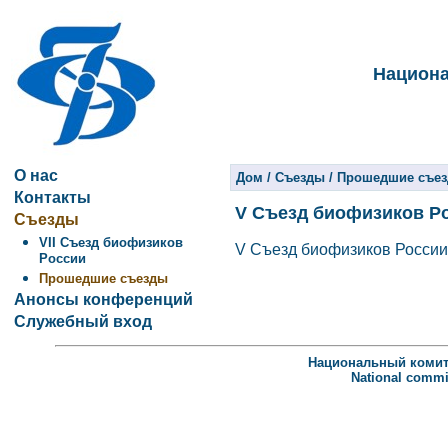
Национа
О нас
Дом
/
Съезды
/
Прошедшие съе
Контакты
V Съезд биофизиков Р
Съезды
VII Съезд биофизиков
V Съезд биофизиков России,
России
Прошедшие съезды
Анонсы конференций
Служебный вход
Национальный комит
National commit