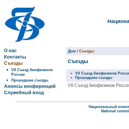
Национа
О нас
Дом
/
Съезды:
Контакты
Съезды
Съезды
VII Съезд биофизиков
VII Съезд биофизиков Росси
России
Прошедшие съезды
Прошедшие съезды
VII Съезд биофизиков Росси
Анонсы конференций
Служебный вход
Национальный комит
National commit