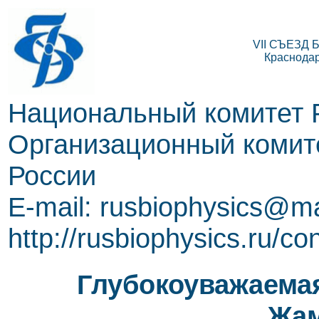
VII СЪЕЗД
Краснодар,
Национальный комитет 
Организационный комите
России
E-mail: rusbiophysics@ma
http://rusbiophysics.ru/co
Глубокоуважаема
Жам