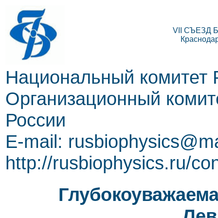
VII СЪЕЗД
Краснодар,
Национальный комитет 
Организационный комите
России
E-mail: rusbiophysics@ma
http://rusbiophysics.ru/co
Глубокоуважаема
Лев