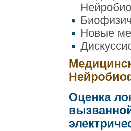
Нейроби
Биофизич
Новые ме
Дискусси
Медицинск
Нейробио
Оценка ло
вызванной
электриче