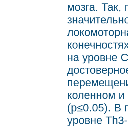
мозга. Так,
значительн
локомоторн
конечностях
на уровне 
достоверно
перемещени
коленном и
(p≤0.05). В
уровне Th3