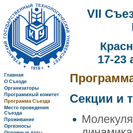
VII Съ
Красн
17-23 
Программ
Главная
О Съезде
Организаторы
Программный комитет
Секции и 
Программа Съезда
Место проведения
Съезда
Молекуля
Проживание
Оргвзносы
динамика
Основные даты