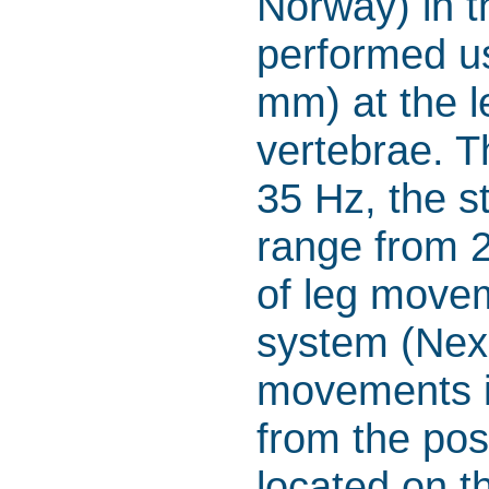
Norway) in t
performed us
mm) at the 
vertebrae. T
35 Hz, the st
range from 2
of leg move
system (Nex
movements in
from the posi
located on t