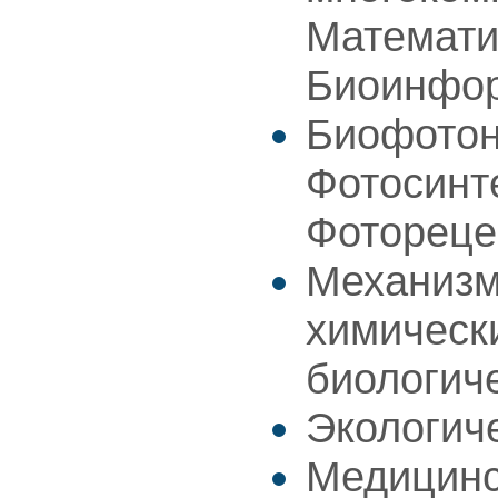
Математи
Биоинфо
Биофотон
Фотосинт
Фотореце
Механизм
химическ
биологич
Экологич
Медицинс