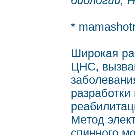
биологии, 
* mamashotm
Широкая ра
ЦНС, вызва
заболевания
разработки
реабилитац
Метод элек
спинного мо