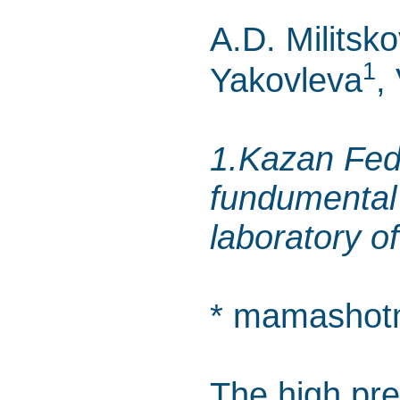
A.D. Militsk
1
Yakovleva
,
1.Kazan Feder
fundumental 
laboratory o
* mamashotm
The high pr