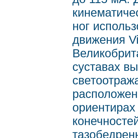
кинематиче
ног использ
движения Vi
Великобрит
суставах в
светоотраж
расположен
ориентирах
конечносте
тазобедрен