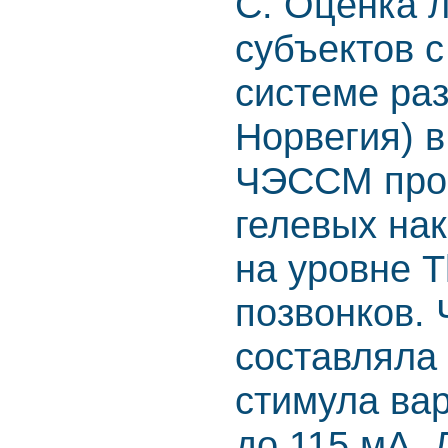
C. Оценка 
субъектов 
системе раз
Норвегия) в
ЧЭССМ пров
гелевых нак
на уровне T
позвонков. 
составляла 
стимула вар
до 115 мА. 