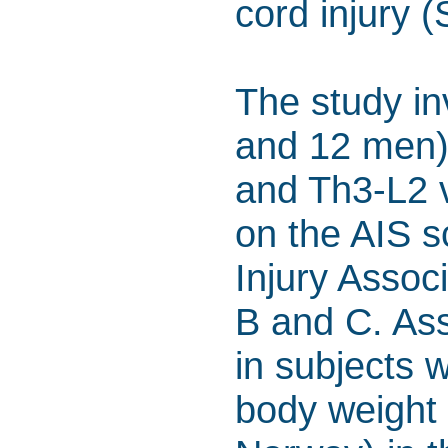
cord injury (
The study i
and 12 men) 
and Th3-L2 v
on the AIS s
Injury Assoc
B and C. Ass
in subjects w
body weight