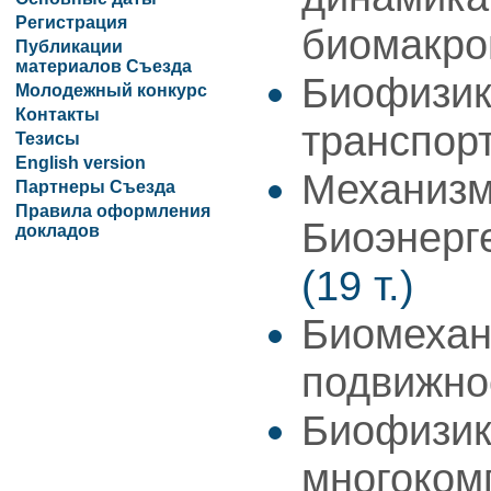
Регистрация
биомакро
Публикации
материалов Съезда
Биофизик
Молодежный конкурс
Контакты
транспор
Тезисы
English version
Механизм
Партнеры Съезда
Правила оформления
Биоэнерг
докладов
(19 т.)
Биомехан
подвижн
Биофизик
многоком