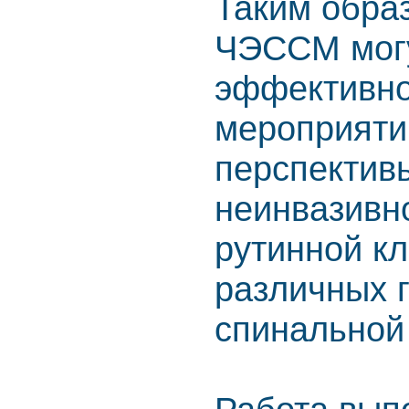
Таким обра
ЧЭССМ могу
эффективно
мероприяти
перспектив
неинвазивн
рутинной кл
различных 
спинальной