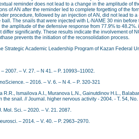
textual reminder does not lead to a change in the amplitude of th
tions of AN after the reminder led to complete forgetting of the f
r procedure, followed by an injection of AN, did not lead to a d
 ball. The snails that were injected with L-NAME 30 min before 
he amplitude of the defensive response from 77.9% to 48.2%. in 
t differ significantly. These results indicate the involvement of
thase prevents the initiation of the reconsolidation process.
he Strategic Academic Leadership Program of Kazan Federal U
i. – 2007. – V. 27. – N 41. – P. 10993–11002.
noScience. – 2016. – V. 6. – N 4. – P. 320-321
a R.R., Ismailova A.I., Muranova L.N., Gainutdinov H.L., Balaba
n the snail. // Journal. higher nervous activity - 2004. - T. 54, No.
 J. Mol. Sci. – 2020. – V. 21. 2087.
 Neurosci. – 2014. – V. 40. – P. 2963–2970.