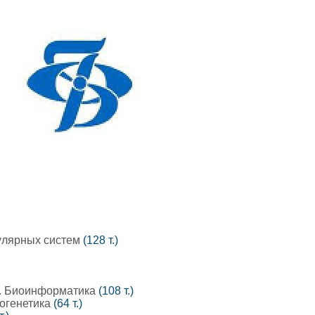
улярных систем
(128 т.)
е. Биоинформатика
(108 т.)
тогенетика
(64 т.)