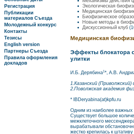
Механизмы действия ф
Экологическая биофи
Регистрация
Медицинская биофизи
Публикации
Биофизическое образ
материалов Съезда
Новые методы в биоф
Молодежный конкурс
Дискуссионный клуб
(1
Контакты
Медицинская биофиз
Тезисы
English version
Партнеры Съезда
Эффекты блокатора с
Правила оформления
улитки
докладов
1
И.Б. Дерябина
*, А.В. Андр
1.Казанский (Приволжский)
2.Поволжская академия физ
* IBDeryabina(at)kpfu.ru
Одним из наиболее важных п
Существует большое количес
межклеточного мессенджера 
вырабатывали обстановочны
жестко крепилась к штативу