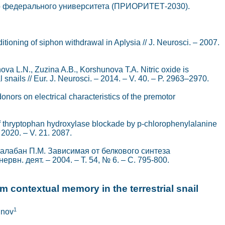
го федерального университета (ПРИОРИТЕТ-2030).
ditioning of siphon withdrawal in Aplysia // J. Neurosci. – 2007.
va L.N., Zuzina A.B., Korshunova T.A. Nitric oxide is
l snails // Eur. J. Neurosci. – 2014. – V. 40. – P. 2963–2970.
onors on electrical characteristics of the premotor
 of thryptophan hydroxylase blockade by p-chlorophenylalanine
– 2020. – V. 21. 2087.
, Балабан П.М. Зависимая от белкового синтеза
вн. деят. – 2004. – Т. 54, № 6. – С. 795-800.
m contextual memory in the terrestrial snail
1
inov