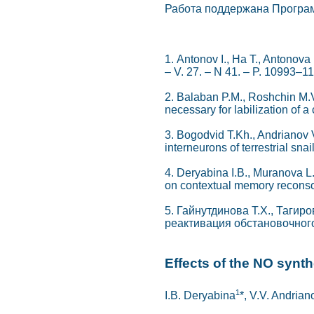
Работа поддержана Програм
1. Antonov I., Ha T., Antonova 
– V. 27. – N 41. – P. 10993–1
2. Balaban P.M., Roshchin M.V
necessary for labilization of a
3. Bogodvid T.Kh., Andrianov V
interneurons of terrestrial sna
4. Deryabina I.B., Muranova L
on contextual memory reconsolida
5. Гайнутдинова Т.Х., Тагир
реактивация обстановочного 
Effects of the NO synth
1
I.B. Deryabina
*, V.V. Andrian