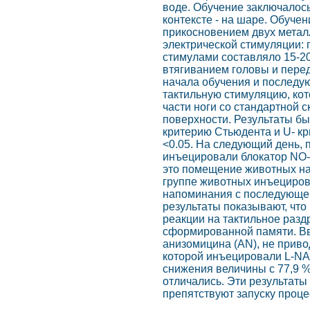
воде. Обучение заключалось
контексте - на шаре. Обуче
прикосновением двух металл
электрической стимуляции: 
стимулами составляло 15-20
втягиванием головы и перед
начала обучения и последу
тактильную стимуляцию, ко
части ноги со стандартной
поверхности. Результаты бы
критерию Стьюдента и U- к
<0.05. На следующий день,
инъецировали блокатор NO-
это помещение животных на 
группе животных инъециров
напоминания с последующей
результаты показывают, чт
реакции на тактильное раз
сформированной памяти. Вв
анизомицина (AN), не приво
которой инъецировали L-NA
снижения величины с 77,9 %
отличались. Эти результаты
препятствуют запуску проце