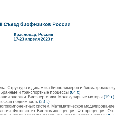
II Съезд биофизиков России
Краснодар, Россия
17-23 апреля 2023 г.
ка. Структура и динамика биополимеров и биомакромолек
мбранные и транспортные процессы
(84 т.)
ции энергии. Биоэнергетика. Молекулярные моторы
(19 т.)
ческая подвижность
(33 т.)
огокомпонентных систем. Математическое моделировани
логия. Фотосинтез. Биолюминесценция. Фоторецепция. Оп