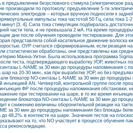
 в предъявлении безусловного стимула (электрическое ра
ние производили по протоколу: предъявление 5-ти электрич
ических электродов – которые вручную подносили к задней
прямоугольные импульсы тока частотой 50 Гц, сила тока 1-2
 минут [3, 4]. Сила тока стимуляции подбиралась достаточн
ней части тела, и не превышала 2 мА. На время процедуры о
ющие дни после обучения проводили тестирование. Для это
торая представляла собой касательное движение волоска к
 скоростью. ОУР считался сформированным, если реакция н
ли статистически обработаны, они представлены как средн
ритерию Манна-Уитни. Была использована программа SigmaS
 после теста, подтверждающего выработку УОР, животных п
синтазы L-NAME за 30 мин до процедуры напоминания с п
шар на 20-30 мин., как при выработке УОР, но без предъяв
али блокатор NO-синтазы L-NAME за 30 мин до процедуры 
 инъекцией AN. Четвертой, контрольной группе после пр
о инъекция ФР после процедуры напоминания обстановки, н
дражение при тестировании на шаре, в то же время инъекц
едении блокатора NO-синтазы L-NAME за 30 мин до проц
дит к снижению величины оборонительной реакции на такт
ME за 30 мин до процедуры напоминания без блокады белк
 до 48,2%. в контексте на шаре. Значения тестов на плоско
 указывают на то, что NO участвует в процессе обучения п
сса реконсолидации.