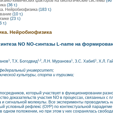
изико-химических факторов на биологические системы
(96 
зика
(36 т.)
ка. Нейробиофизика
(183 т.)
ование
(10 т.)
изике
(23 т.)
6 т.)
ика. Нейробиофизика
интеза NO NO-синтазы L-name на формирован
1
1,2
1
1
ианов
, Т.Х. Богодвид
, Л.Н. Муранова
, З.C. Хабиб
, Х.Л. Г
 федеральный университет;
ической культуры, спорта и туризма;
осредников, который участвует в функционировании разноо
тво доказательств участия NO в процессах, связанных с пла
и сигнальной молекулы. Все эксперименты проводились на 
й условный рефлекс (ОУР) по контекстуальной парадигме «
 в одном положении, но при этом у них сохранялась свобо