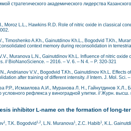
мой стратегического академического лидерства Казанско
I., Moroz L.L., Hawkins R.D. Role of nitric oxide in classical con
1002.
., Timoshenko A.Kh., Gainutdinov Kh.L., Bogodvid T.Kh., Murano
 consolidated context memory during reconsolidation in terrestria
.V., Muranova L.N., Gainutdinov Kh.L. Influence of nitric oxide d
ils. // BioNanoScience. – 2016. – V. 6. – N 4. – P. 320-321
.N., Andrianov V.V., Bogodvid T.Kh., Gainutdinov Kh.L. Effects
tion after training of different intensity. // Intern. J. Mol. Sci. 
ова Р.Р., Исмаилова А.И., Муранова Л. Н., Гайнутдинов Х.Л.
условного рефлекса у виноградной улитки. // Журн. высш. нер
esis inhibitor L-name on the formation of long-ter
1
1,2
1
1
ov
, T.K. Bogodvid
, L.N. Muranova
, Z.C. Habib
, K.L. Gainutd