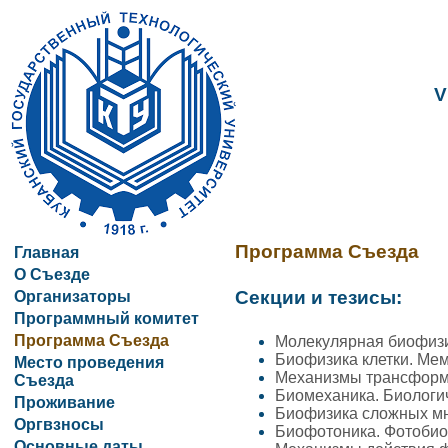
V
Программа Съезда
Главная
О Съезде
Секции и тезисы:
Организаторы
Программный комитет
Программа Съезда
Молекулярная биофизи
Биофизика клетки. Ме
Место проведения
Механизмы трансформа
Съезда
Биомеханика. Биологи
Проживание
Биофизика сложных мн
Оргвзносы
Биофотоника. Фотобио
Основные даты