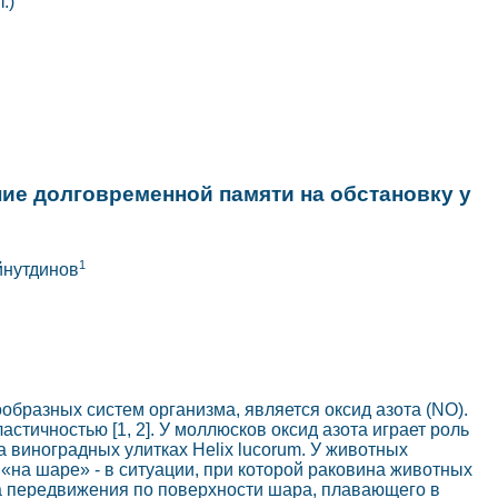
т.)
ие долговременной памяти на обстановку у
1
айнутдинов
бразных систем организма, является оксид азота (NO).
стичностью [1, 2]. У моллюсков оксид азота играет роль
виноградных улитках Helix lucorum. У животных
на шаре» - в ситуации, при которой раковина животных
да передвижения по поверхности шара, плавающего в