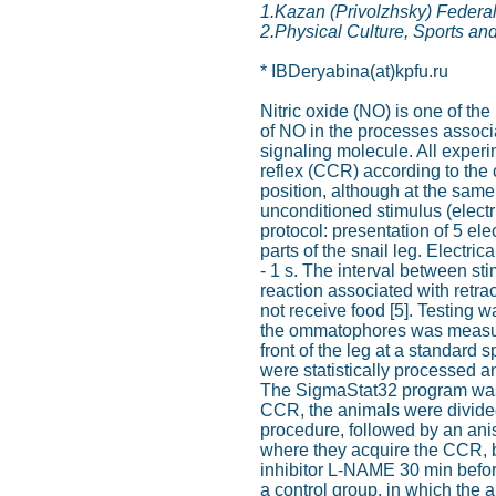
1.Kazan (Privolzhsky) Federal
2.Physical Culture, Sports an
* IBDeryabina(at)kpfu.ru
Nitric oxide (NO) is one of the
of NO in the processes associat
signaling molecule. All experi
reflex (CCR) according to the c
position, although at the same
unconditioned stimulus (electri
protocol: presentation of 5 el
parts of the snail leg. Electri
- 1 s. The interval between sti
reaction associated with retra
not receive food [5]. Testing wa
the ommatophores was measured
front of the leg at a standard
were statistically processed 
The SigmaStat32 program was us
CCR, the animals were divided
procedure, followed by an ani
where they acquire the CCR, bu
inhibitor L-NAME 30 min befor
a control group, in which the 