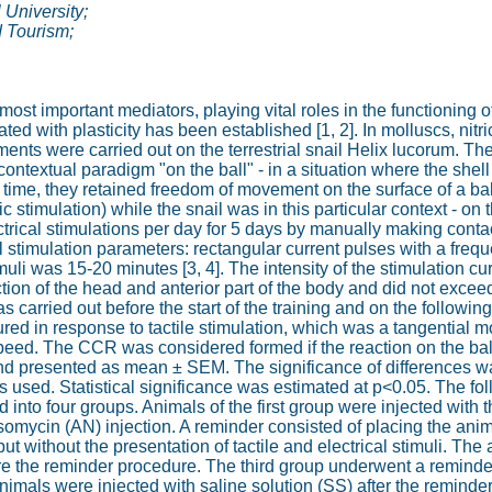
 University;
d Tourism;
 most important mediators, playing vital roles in the functioning
ed with plasticity has been established [1, 2]. In molluscs, nitr
ments were carried out on the terrestrial snail Helix lucorum. Th
ontextual paradigm "on the ball" - in a situation where the shell 
 time, they retained freedom of movement on the surface of a ball
c stimulation) while the snail was in this particular context - on 
ectrical stimulations per day for 5 days by manually making cont
cal stimulation parameters: rectangular current pulses with a freq
muli was 15-20 minutes [3, 4]. The intensity of the stimulation cur
ction of the head and anterior part of the body and did not excee
s carried out before the start of the training and on the following 
 in response to tactile stimulation, which was a tangential move
 speed. The CCR was considered formed if the reaction on the ball
and presented as mean ± SEM. The significance of differences w
ed. Statistical significance was estimated at p<0.05. The follo
 into four groups. Animals of the first group were injected wi
somycin (AN) injection. A reminder consisted of placing the ani
t without the presentation of tactile and electrical stimuli. Th
e the reminder procedure. The third group underwent a reminde
animals were injected with saline solution (SS) after the reminde