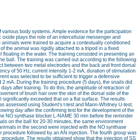
 of various body systems. Ample evidence for the participation
ic oxide plays the role of an intercellular messenger and
e animals were trained to acquire a contextually conditioned
of the animal was rigidly attached to a tripod in a fixed
 floating in the water. The training consisted in presenting an
the ball. The training was carried out according to the following
act between two metal electrodes and the back and front dorsal
uency of 50 Hz, current intensity 1-2 mA, duration of stimulation
rent was selected to be sufficient to trigger a defensive
d 2 mA. During the training procedure (5 days), the snails did
days after training. To do this, the amplitude of retraction of
ment of brush hair over the skin of the dorsal side of the
 significantly exceeded that on a flat surface. The results
as assessed using Student's t-test and Mann-Whitney U-test.
wing day after the confirming test for the development of the
th the NO synthase blocker L-NAME 30 min before the reminder
mals on the ball for 20-30 minutes, the same environment
e animals in the second were injected with the NO synthase
r procedure followed by an AN injection. The fourth group was
r procedure. The results obtained show that the injection of SS