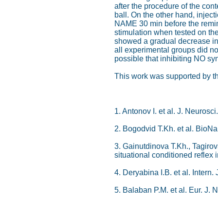
after the procedure of the con
ball. On the other hand, injec
NAME 30 min before the reminde
stimulation when tested on the
showed a gradual decrease in t
all experimental groups did no
possible that inhibiting NO syn
This work was supported by t
1. Antonov I. et al. J. Neurosc
2. Bogodvid T.Kh. et al. BioNa
3. Gainutdinova T.Kh., Tagirov
situational conditioned reflex i
4. Deryabina I.B. et al. Intern.
5. Balaban P.M. et al. Eur. J.