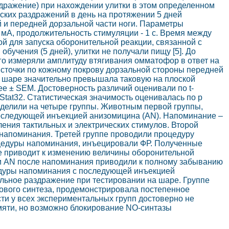
здражение) при нахождении улитки в этом определенном
еских раздражений в день на протяжении 5 дней
 и передней дорзальной части ноги. Параметры
 мА, продолжительность стимуляции - 1 с. Время между
ой для запуска оборонительной реакции, связанной с
бучения (5 дней), улитки не получали пищу [5]. До
го измеряли амплитуду втягивания омматофор в ответ на
источки по кожному покрову дорзальной стороны передней
а шаре значительно превышала таковую на плоской
ее ± SEM. Достоверность различий оценивали по t-
tat32. Статистическая значимость оценивалась по p
оделили на четыре группы. Животным первой группы,
оследующей инъекцией анизомицина (AN). Напоминание –
ления тактильных и электрических стимулов. Второй
напоминания. Третей группе проводили процедуру
оцедуры напоминания, инъецировали ФР. Полученные
е приводит к изменению величины оборонительной
ии AN после напоминания приводили к полному забыванию
едуры напоминания с последующей инъекцией
ильное раздражение при тестировании на шаре. Группе
ового синтеза, продемонстрировала постепенное
сти у всех экспериментальных групп достоверно не
амяти, но возможно блокирование NO-синтазы