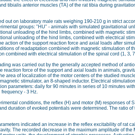
d tibialis anterior muscles (TA) of the rat tibia during gravitat
d out on laboratory male rats weighing 190-210 g in strict acc
erimental groups: "HU" - animals with simulated gravitational un
tional unloading of the hind limbs, combined with magnetic stim
ional unloading of the hind limbs, combined with electrical stimu
he action of the support reaction force and axial loads after simu
tions of readaptation combined with magnetic stimulation of the
n combined with electrical stimulation of the spinal cord (1, 3, 
ding was carried out by the generally accepted method of antiortho
the reaction force of the support and axial loads in animals, gra
the area of localization of the motor centers of the studied m
magnetic stimulator, an 8-shaped inductor. Electrical stimula
on parameters: daily for 90 minutes in series of 10 minutes with 
; frequency - 3 Hz.
perimental conditions, the reflex (H) and motor (M) responses o
nd duration of evoked potentials were determined. The ratio of
ameters indicated an increase in the reflex excitability of rat c
vity. The recorded decrease in the maximum amplitude of the M