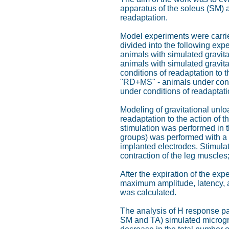
apparatus of the soleus (SM) an
readaptation.
Model experiments were carrie
divided into the following exp
animals with simulated gravita
animals with simulated gravitat
conditions of readaptation to t
"RD+MS" - animals under condi
under conditions of readaptatio
Modeling of gravitational unloa
readaptation to the action of 
stimulation was performed in 
groups) was performed with a 
implanted electrodes. Stimulati
contraction of the leg muscles
After the expiration of the ex
maximum amplitude, latency, a
was calculated.
The analysis of H response par
SM and TA) simulated microgra