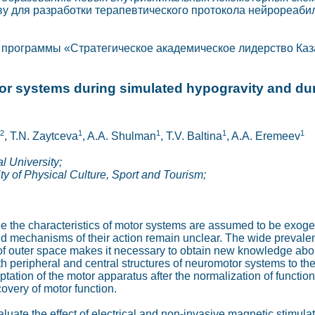
ову для разработки терапевтического протокола нейрореаб
 программы «Стратегическое академическое лидерство Каз
or systems during simulated hypogravity and duri
,2
1
1
1
1
, T.N. Zaytceva
, A.A. Shulman
, T.V. Baltina
, A.A. Eremeev
l University;
ty of Physical Culture, Sport and Tourism;
ne the characteristics of motor systems are assumed to be exog
d mechanisms of their action remain unclear. The wide prevale
of outer space makes it necessary to obtain new knowledge about
oth peripheral and central structures of neuromotor systems to t
ptation of the motor apparatus after the normalization of funct
covery of motor function.
luate the effect of electrical and non-invasive magnetic stimulat