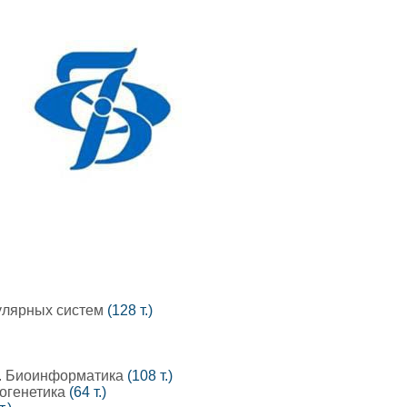
улярных систем
(128 т.)
е. Биоинформатика
(108 т.)
тогенетика
(64 т.)