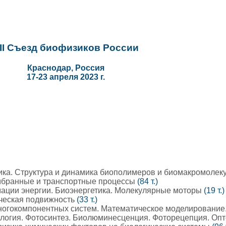
II Съезд биофизиков России
Краснодар, Россия
17-23 апреля 2023 г.
ка. Структура и динамика биополимеров и биомакромолек
мбранные и транспортные процессы
(84 т.)
ции энергии. Биоэнергетика. Молекулярные моторы
(19 т.)
ческая подвижность
(33 т.)
огокомпонентных систем. Математическое моделировани
логия. Фотосинтез. Биолюминесценция. Фоторецепция. Оп