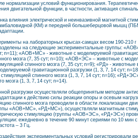
сле нормализации условий функционирования. Терапевтиче
ия двигательной функции, в частности, активация спиналь
нка влияния электрической и неинвазивной магнитной стим
амбаловидной (КМ) и передней большеберцовой мышц (ПБМ)
адаптации.
рименты на лабораторных крысах-самцах весом 190-210 г 
зделены на следующие экспериментальные группы: «АОВ» 
сут; n=11); «АОВ+МС» - животные с моделируемой гравитаци
ного мозга (7, 35 сут; n=10); «АОВ+ЭС» – животные с моде
муляцией спинного мозга (7, 35 сут; n=9); «РД» - животны
оделируемой гравитационной разгрузки (1, 3, 7, 14 сут; n=
стимуляцией спинного мозга (1, 3, 7, 14 сут; n=16); «РД+Э
мозга (1, 3, 7, 14 сут; n=14).
ной разгрузки осуществляли общепринятым методом антио
даптации к действию силы реакции опоры и осевым нагруз
яцию спинного мозга проводили в области локализации дв
ппы «АОВ+МС», «РД+МС»), осуществляли магнитным стимул
ктрическую стимуляцию (группы «АОВ+ЭС», «РД+ЭС») пров
ляции: ежедневно в течение 90 минут сериями по 10 мин с
стота – 3 Гц.
оздействия экспериментальных условий регистрировали ре