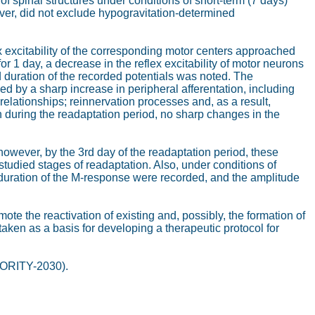
of spinal structures under conditions of short-term (7 days)
ever, did not exclude hypogravitation-determined
ex excitability of the corresponding motor centers approached
or 1 day, a decrease in the reflex excitability of motor neurons
d duration of the recorded potentials was noted. The
ed by a sharp increase in peripheral afferentation, including
elationships; reinnervation processes and, as a result,
on during the readaptation period, no sharp changes in the
however, by the 3rd day of the readaptation period, these
studied stages of readaptation. Also, under conditions of
 duration of the M-response were recorded, and the amplitude
ote the reactivation of existing and, possibly, the formation of
taken as a basis for developing a therapeutic protocol for
IORITY-2030).