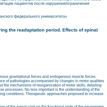
илитации пациентов после нарушения/ограничения
анского федерального университета»
ng the readaptation period. Effects of spinal
enous gravitational forces and endogenous muscle forces.
nce of pathologies accompanied by changes in motor qualities
 the mechanisms of reorganization of motor skills, detailing
hese processes. No less important is the understanding of the
ioning conditions. Therapeutic approaches proposed to increase
ion of the spinal cord on the functional state of the neuromotor