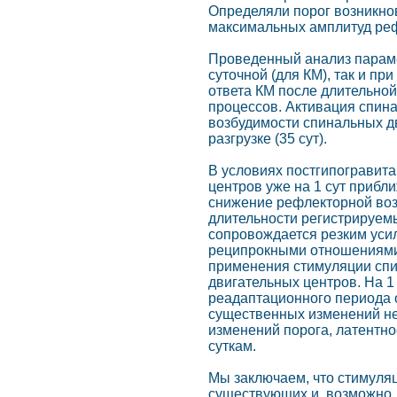
Определяли порог возникно
максимальных амплитуд реф
Проведенный анализ параме
суточной (для КМ), так и п
ответа КМ после длительной
процессов. Активация спина
возбудимости спинальных д
разгрузке (35 сут).
В условиях постгипогравит
центров уже на 1 сут прибл
снижение рефлекторной воз
длительности регистрируем
сопровождается резким уси
реципрокными отношениями;
применения стимуляции спи
двигательных центров. На 1
реадаптационного периода 
существенных изменений не 
изменений порога, латентно
суткам.
Мы заключаем, что стимуля
существующих и, возможно,