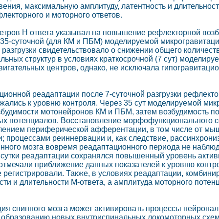
вения, максимальную амплитуду, латентность и длительно
лекторного и моторного ответов.
тров Н ответа указывал на повышение рефлекторной возб
ри 35-суточной (для КМ и ПБМ) моделируемой микрогравита
 разгрузки свидетельствовало о снижении общего количест
льных структур в условиях краткосрочной (7 сут) моделир
вигательных центров, однако, не исключала гипогравитац
ационной реадаптации после 7-суточной разгрузки рефлект
ижались к уровню контроля. Через 35 сут моделируемой ми
будимости мотонейронов КМ и ПБМ, затем возбудимость по
ых потенциалов. Восстановление морфофункционального с
лением периферической афферентации, в том числе от мыш
 процессами реиннервации и, как следствие, рассинхрони
нного мозга вовремя реадаптационного периода не наблюд
 сутки реадаптации сохранялся повышенный уровень активн
отмечали приближение данных показателей к уровню контр
регистрировали. Также, в условиях реадаптации, комбинир
сти и длительности М-ответа, а амплитуда моторного поте
ция спинного мозга может активировать процессы нейронал
 образованию новых внутриспинальных локомоторных схем