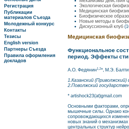
Механизмы действия ф
Экологическая биофи
Регистрация
Медицинская биофизи
Публикации
Биофизическое образ
материалов Съезда
Новые методы в биоф
Молодежный конкурс
Дискуссионный клуб
(1
Контакты
Медицинская биофиз
Тезисы
English version
Партнеры Съезда
Функциональное сост
Правила оформления
период. Эффекты сти
докладов
1,2
А.О. Федянин
*, М.Э. Балт
1.Казанский (Приволжский)
2.Поволжский государстве
* artishock23(at)gmail.com
Основными факторами, опре
мышечные силы. Однако кон
сопровождающихся изменени
новых знаний о механизмах 
центральных структур нейр