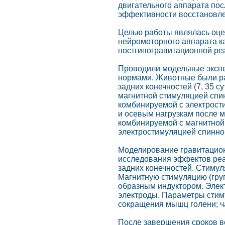
двигательного аппарата по
эффективности восстановлен
Целью работы являлась оце
нейромоторного аппарата к
постгипогравитационной ре
Проводили модельные экспе
нормами. Животные были ра
задних конечностей (7, 35 
магнитной стимуляцией спин
комбинируемой с электрости
и осевым нагрузкам после м
комбинируемой с магнитной 
электростимуляцией спинного 
Моделирование гравитацион
исследования эффектов реа
задних конечностей. Стимул
Магнитную стимуляцию (гру
образным индуктором. Эле
электроды. Параметры стиму
сокращения мышц голени; ча
После завершения сроков в