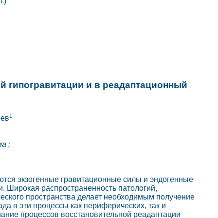
т.)
й гипогравитации и в реадаптационный
1
еев
а ;
тся экзогенные гравитационные силы и эндогенные
и. Широкая распространенность патологий,
еского пространства делает необходимым получение
да в эти процессы как периферических, так и
мание процессов восстановительной реадаптации