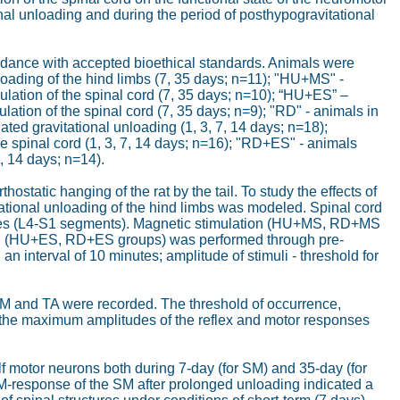
ional unloading and during the period of posthypogravitational
ordance with accepted bioethical standards. Animals were
loading of the hind limbs (7, 35 days; n=11); "HU+MS" -
ulation of the spinal cord (7, 35 days; n=10); “HU+ES” –
lation of the spinal cord (7, 35 days; n=9); "RD" - animals in
lated gravitational unloading (1, 3, 7, 14 days; n=18);
 spinal cord (1, 3, 7, 14 days; n=16); "RD+ES" - animals
7, 14 days; n=14).
static hanging of the rat by the tail. To study the effects of
vitational unloading of the hind limbs was modeled. Spinal cord
uscles (L4-S1 segments). Magnetic stimulation (HU+MS, RD+MS
tion (HU+ES, RD+ES groups) was performed through pre-
an interval of 10 minutes; amplitude of stimuli - threshold for
f SM and TA were recorded. The threshold of occurrence,
 the maximum amplitudes of the reflex and motor responses
alf motor neurons both during 7-day (for SM) and 35-day (for
-response of the SM after prolonged unloading indicated a