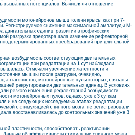
сть вызванных потенциалов. Вычисляли отношение
удимости мотонейронов мышц голени крысы как при 7-
ции. Регистрируемое снижение максимальной амплитуды М-
ва двигательных единиц, развитии атрофических
уемой разгрузки предотвращала изменение рефлекторной
ионнодетерминированных преобразований при длительной
орная возбудимость соответствующих двигательных
крогравитации при реадаптации на 1 сут наблюдали
вышалась. Отмечали увеличение латентности и
остояния мышцы после разгрузки, очевидно,
ц антагонистов, мотонейронные пулы которых, связаны
зацией рекрутирования двигательных единиц. В условиях
али резкого изменения рефлекторной возбудимости
ости мотонейронных пулов, однако, уже к 3 суткам
оля и на следующих исследуемых этапах реадаптации
уемой с стимуляцией спинного мозга, не регистрировали
нциала восстанавливалась до контрольных значений уже 3
ьной пластичности, способствовать реактивации
. Данные об эффективности стимуляции спинного мозга