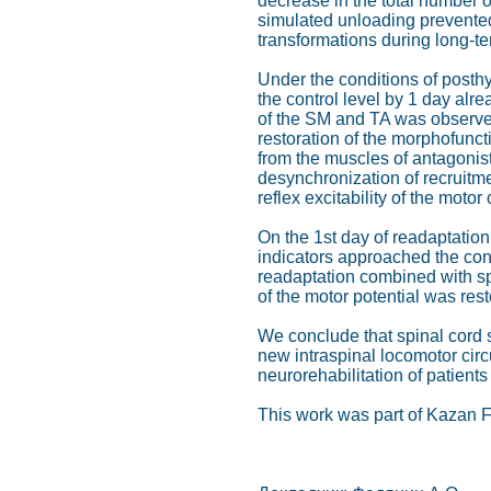
decrease in the total number o
simulated unloading prevented 
transformations during long-t
Under the conditions of posthy
the control level by 1 day alre
of the SM and TA was observed,
restoration of the morphofunct
from the muscles of antagonist
desynchronization of recruitme
reflex excitability of the moto
On the 1st day of readaptation
indicators approached the cont
readaptation combined with sp
of the motor potential was rest
We conclude that spinal cord st
new intraspinal locomotor circu
neurorehabilitation of patients
This work was part of Kazan 