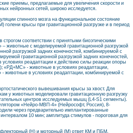
ские приемы, предлагаемые для увеличения скорости и
ных нейронных сетей, широко исследуется.
уляции спинного мозга на функциональное состояние
 голени крысы при гравитационной разгрузке и в период
в строгом соответствии с принятыми биоэтическими
– животные с моделируемой гравитационной разгрузкой
онной разгрузкой задних конечностей, комбинируемой с
лируемой гравитационной разгрузкой задних конечностей,
е в условиях реадаптации к действию силы реакции опоры
18); «РД+МС» - животные в условиях реадаптации,
С» - животные в условиях реадаптации, комбинируемой с
ртостатического вывешивания крысы за хвост. Для
кам у животных моделировали гравитационную разгрузку
игательных центров исследуемых мышц (L4-S1 сегменты).
ятором «Нейро-МВП-4» (Нейрософт, Россия), 8-
одили через предварительно имплантированные
 интервалом 10 мин; амплитуда стимулов - пороговая для
флекторный (Н) и моторный (М) ответ КМ и ПБМ.