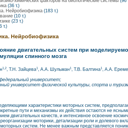
изико-химических факторов на биологические системы
(96 
зика
(36 т.)
ка. Нейробиофизика
(183 т.)
ование
(10 т.)
изике
(23 т.)
6 т.)
ика. Нейробиофизика
ояние двигательных систем при моделируемо
муляции спинного мозга
1,2
1
1
1
ин
, Т.Н. Зайцева
, А.А. Шульман
, Т.В. Балтина
, А.А. Ерем
 федеральный университет;
нный университет физической культуры, спорта и туризм
деляющими характеристики моторных систем, предполагаю
кретные пути и механизмы их действия остаются не ясным
ем двигательных качеств, и интенсивное освоение космич
реорганизации моторики, детализации роли и долевого вкла
омоторных систем. Не менее важным представляется пони