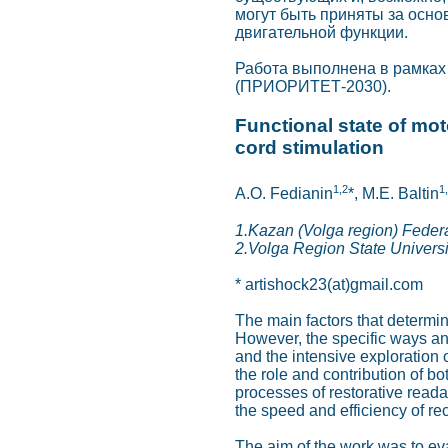
могут быть приняты за осн
двигательной функции.
Работа выполнена в рамках
(ПРИОРИТЕТ-2030).
Functional state of mot
cord stimulation
1,2
1
A.O. Fedianin
*, M.E. Baltin
1.Kazan (Volga region) Federa
2.Volga Region State Universi
* artishock23(at)gmail.com
The main factors that determi
However, the specific ways an
and the intensive exploration 
the role and contribution of b
processes of restorative reada
the speed and efficiency of re
The aim of the work was to eva