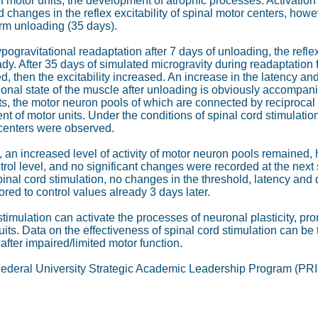
f motor units, the development of atrophic processes. Activation 
changes in the reflex excitability of spinal motor centers, how
erm unloading (35 days).
pogravitational readaptation after 7 days of unloading, the refl
ady. After 35 days of simulated microgravity during readaptation f
 then the excitability increased. An increase in the latency an
ional state of the muscle after unloading is obviously accompani
s, the motor neuron pools of which are connected by reciprocal r
nt of motor units. Under the conditions of spinal cord stimulati
r centers were observed.
, an increased level of activity of motor neuron pools remained, 
rol level, and no significant changes were recorded at the next 
inal cord stimulation, no changes in the threshold, latency and
ored to control values already 3 days later.
imulation can activate the processes of neuronal plasticity, prom
its. Data on the effectiveness of spinal cord stimulation can be 
 after impaired/limited motor function.
Federal University Strategic Academic Leadership Program (PR