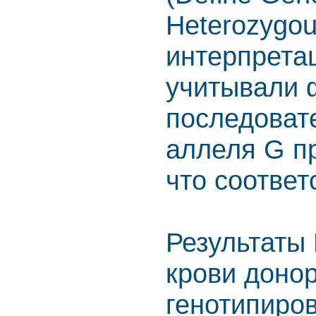
Heterozygou
интерпрета
учитывали
последовате
аллеля G п
что соотве
Результаты
крови доно
генотипиро