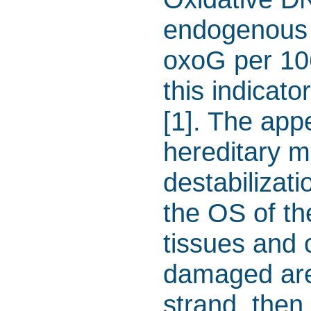
endogenous 
oxoG per 10
this indicat
[1]. The app
hereditary ma
destabilizat
the OS of the
tissues and c
damaged are
strand, then 