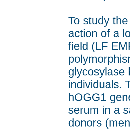
To study the 
action of a 
field (LF EM
polymorphis
glycosylase
individuals.
hOGG1 gene 
serum in a s
donors (men