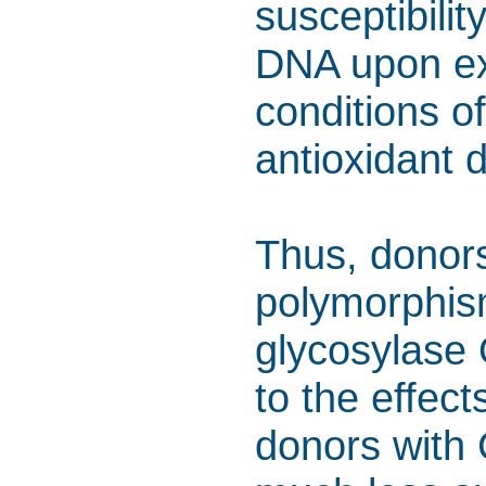
susceptibilit
DNA upon e
conditions o
antioxidant 
Thus, donor
polymorphis
glycosylase
to the effec
donors with