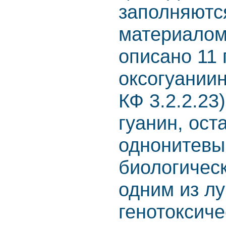
заполняютс
материалом
описано 11 
оксогуании
КФ 3.2.2.23
гуанин, ост
однонитевый
биологическ
одним из л
генотоксич