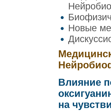
Нейроби
Биофизич
Новые ме
Дискусси
Медицинск
Нейробио
Влияние п
оксигуани
на чувств