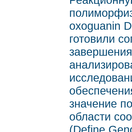
полиморфиз
oxoguanin 
готовили со
завершени
анализиров
исследован
обеспечени
значение по
области со
(Define Geno