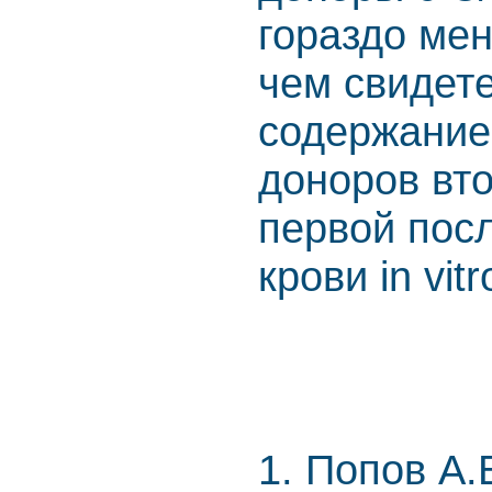
гораздо ме
чем свидет
содержание
доноров вт
первой пос
крови in vit
1. Попов А.