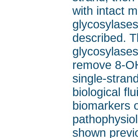
with intact 
glycosylases
described. 
glycosylase
remove 8-OH
single-stran
biological fl
biomarkers o
pathophysiol
shown previo