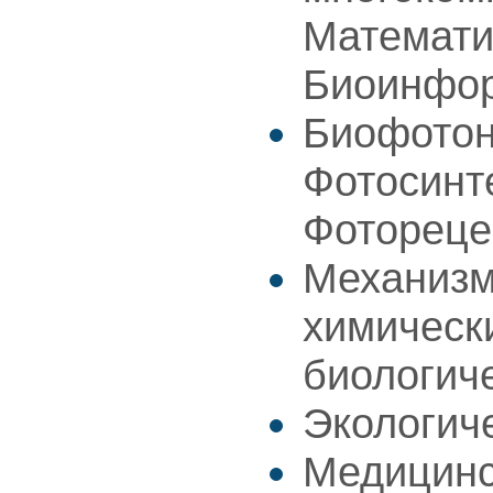
Математи
Биоинфо
Биофотон
Фотосинт
Фотореце
Механизм
химическ
биологич
Экологич
Медицинс