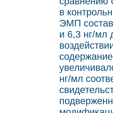
сравнению 
в контрольн
ЭМП составл
и 6,3 нг/мл
воздействи
содержание
увеличивало
нг/мл соотв
свидетельс
подверженн
модификаци