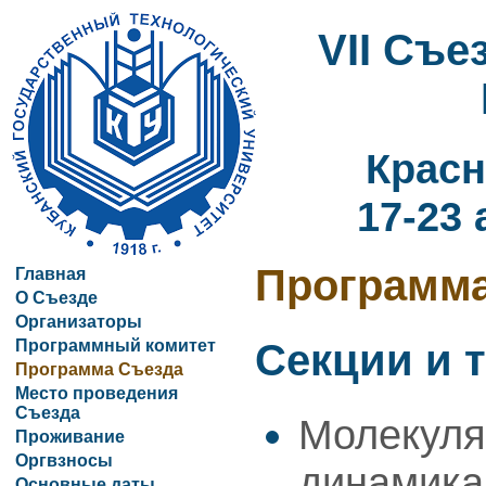
VII Съ
Красн
17-23 
Программ
Главная
О Съезде
Организаторы
Программный комитет
Секции и 
Программа Съезда
Место проведения
Съезда
Молекуля
Проживание
Оргвзносы
динамика
Основные даты