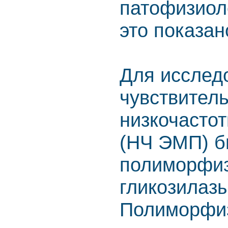
патофизиоло
это показан
Для исслед
чувствитель
низкочастот
(НЧ ЭМП) б
полиморфиз
гликозилаз
Полиморфиз