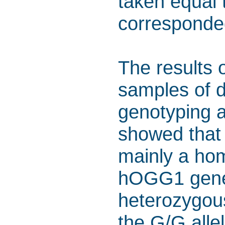
taken equal 
corresponde
The results 
samples of d
genotyping a
showed that 
mainly a ho
hOGG1 gene, 
heterozygou
the G/G alle