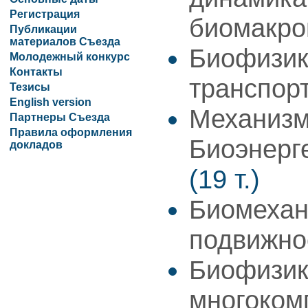
Регистрация
биомакро
Публикации
материалов Съезда
Биофизик
Молодежный конкурс
Контакты
транспор
Тезисы
English version
Механизм
Партнеры Съезда
Правила оформления
Биоэнерг
докладов
(19 т.)
Биомехан
подвижн
Биофизик
многоком