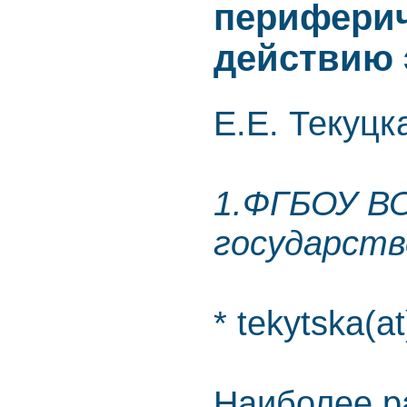
периферич
действию 
Е.Е. Текуцк
1.ФГБОУ ВО
государств
* tekytska(at
Наиболее р