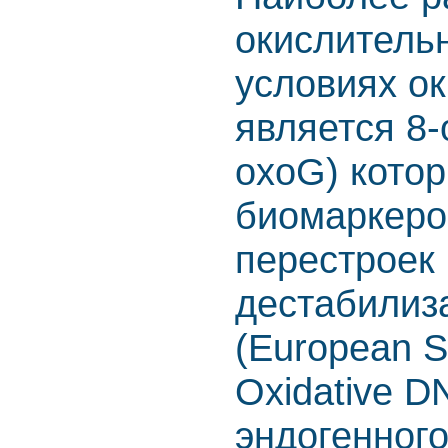
окислитель
условиях ок
является 8-
oxoG) кото
биомаркер
перестроек 
дестабилиз
(European S
Oxidative 
эндогенного