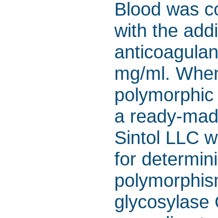
Blood was co
with the add
anticoagulant
mg/ml. When
polymorphic
a ready-mad
Sintol LLC w
for determin
polymorphis
glycosylase