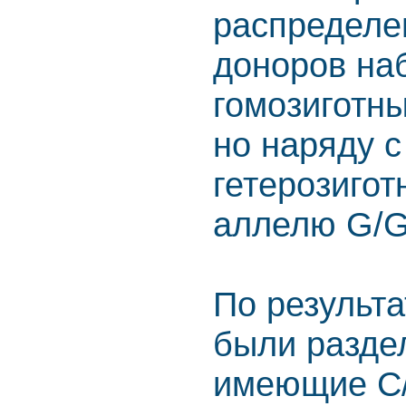
распределен
доноров на
гомозиготн
но наряду с
гетерозигот
аллелю G/G
По результ
были разде
имеющие С/