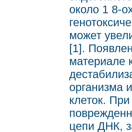
около 1 8-o
генотоксиче
может увели
[1]. Появле
материале к
дестабилиз
организма и
клеток. При
поврежденн
цепи ДНК, 