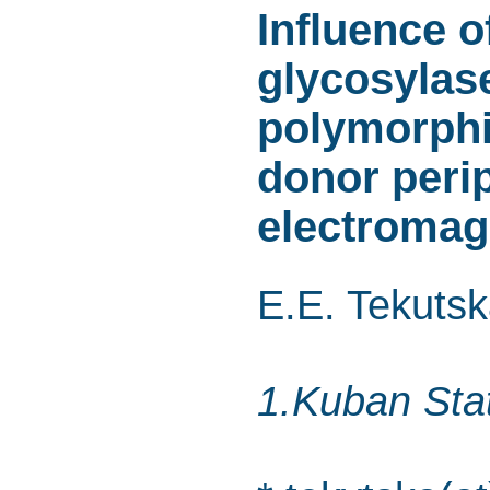
Influence o
glycosylas
polymorphis
donor perip
electromagn
E.E. Tekuts
1.Kuban Stat