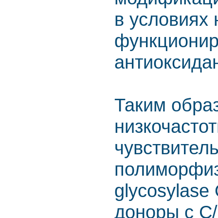
в условиях
функциони
антиоксида
Таким обра
низкочасто
чувствитель
полиморфиз
glycosylase
доноры с 