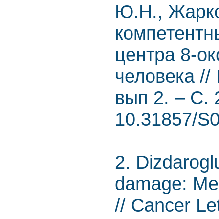
Ю.Н., Жарк
компетентн
центра 8-о
человека // 
вып 2. – С.
10.31857/S
2. Dizdarogl
damage: Mec
// Cancer Let