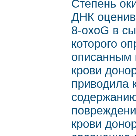
Степень ок
ДНК оценив
8-oxoG в сы
которого о
описанным в
крови доно
приводила 
содержанию
повреждени
крови донор