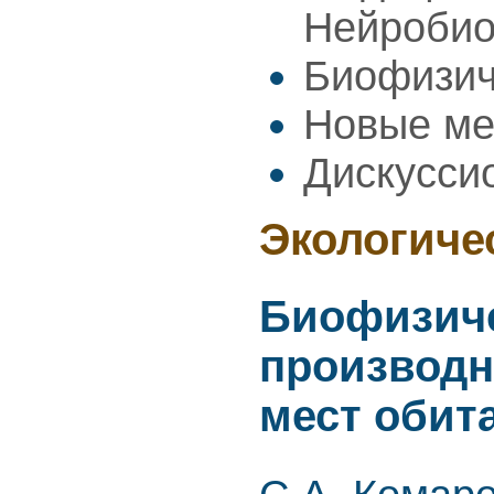
Нейроби
Биофизич
Новые ме
Дискусси
Экологиче
Биофизиче
производн
мест обит