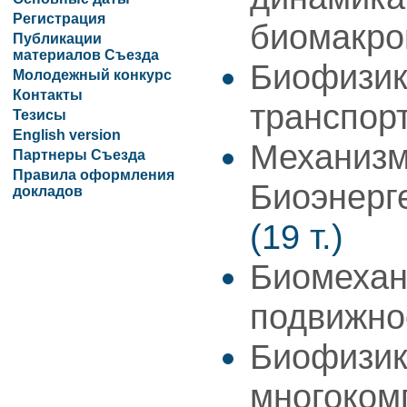
Регистрация
биомакро
Публикации
материалов Съезда
Биофизик
Молодежный конкурс
Контакты
транспор
Тезисы
English version
Механизм
Партнеры Съезда
Правила оформления
Биоэнерг
докладов
(19 т.)
Биомехан
подвижн
Биофизик
многоком