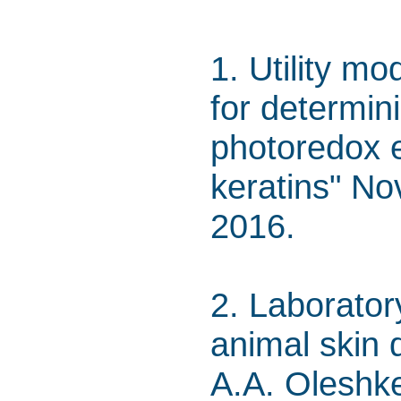
1. Utility m
for determin
photoredox ef
keratins" No
2016.
2. Laborator
animal skin d
A.A. Oleshk