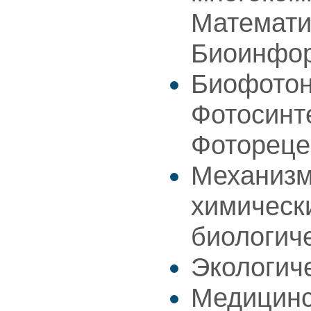
Математи
Биоинфо
Биофотон
Фотосинт
Фотореце
Механизм
химическ
биологич
Экологич
Медицинс