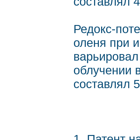
составлял 4
Редокс-пот
оленя при и
варьировал 
облучении 
составлял 5
1. Патент 