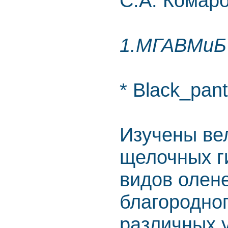
С.А. Комар
1.МГАВМиБ 
* Black_pant
Изучены ве
щелочных г
видов олене
благородног
различных 