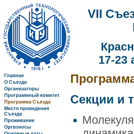
VII Съ
Красн
17-23 
Программ
Главная
О Съезде
Организаторы
Программный комитет
Секции и 
Программа Съезда
Место проведения
Съезда
Молекуля
Проживание
Оргвзносы
динамика
Основные даты