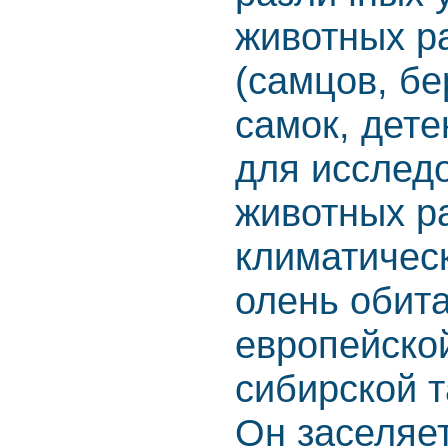
животных ра
(самцов, б
самок, дет
для исслед
животных р
климатическ
олень обита
европейской
сибирской т
Он заселяе