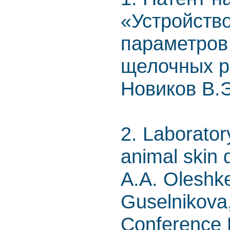
«Устройств
параметров
щелочных р
Новиков В.Э
2. Laborator
animal skin d
A.A. Oleshk
Guselnikova,
Conference P