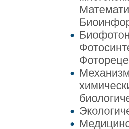
Математи
Биоинфо
Биофотон
Фотосинт
Фотореце
Механизм
химическ
биологич
Экологич
Медицинс