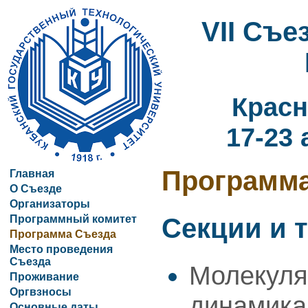
VII Съ
Красн
17-23 
Программ
Главная
О Съезде
Организаторы
Программный комитет
Секции и 
Программа Съезда
Место проведения
Съезда
Молекуля
Проживание
Оргвзносы
динамика
Основные даты