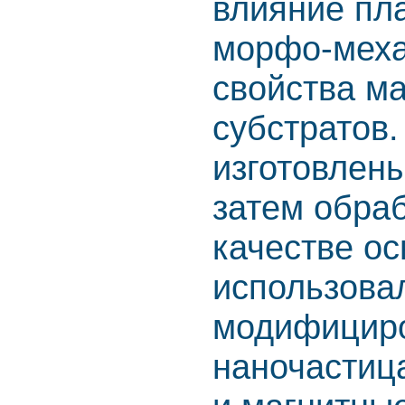
влияние пл
морфо-меха
свойства м
субстратов
изготовлен
затем обра
качестве о
использова
модифицир
наночастиц