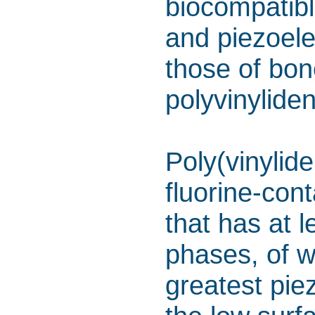
biocompatib
and piezoelec
those of bon
polyvinyliden
Poly(vinylid
fluorine-con
that has at le
phases, of w
greatest pie