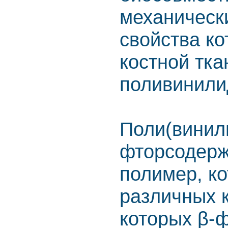
механическ
свойства ко
костной тк
поливинили
Поли(винил
фторсодерж
полимер, к
различных к
которых β-