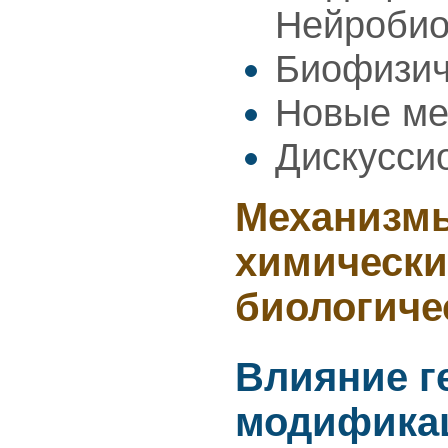
Нейроби
Биофизич
Новые ме
Дискусси
Механизмы
химически
биологиче
Влияние г
модификац