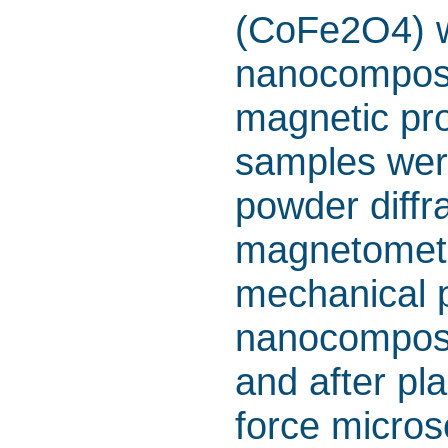
(CoFe2O4) w
nanocomposi
magnetic pro
samples wer
powder diffr
magnetomet
mechanical p
nanocomposi
and after pl
force micro