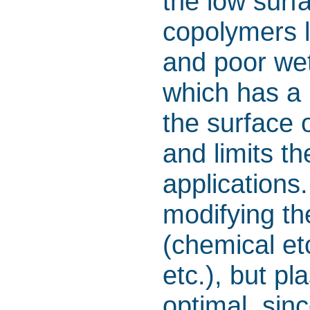
the low surf
copolymers l
and poor wet
which has a 
the surface 
and limits th
applications
modifying th
(chemical etc
etc.), but p
optimal, sinc