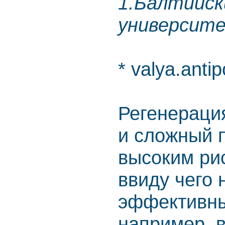
1.Балтийск
университе
* valya.anti
Регенераци
и сложный 
высоким ри
ввиду чего
эффективны
например, 