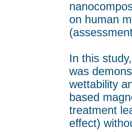
nanocomposit
on human me
(assessment 
In this stud
was demonst
wettability 
based magnet
treatment l
effect) with