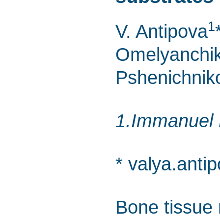
1
V. Antipova
Omelyanchi
Pshenichnik
1.Immanuel K
* valya.anti
Bone tissue 