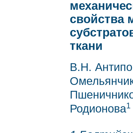
механичес
свойства 
субстрато
ткани
В.Н. Антип
Омельянчи
Пшеничник
1
Родионова