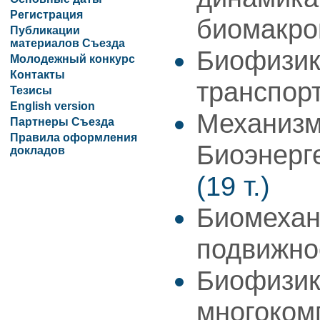
Регистрация
биомакро
Публикации
материалов Съезда
Биофизик
Молодежный конкурс
Контакты
транспор
Тезисы
English version
Механизм
Партнеры Съезда
Правила оформления
Биоэнерг
докладов
(19 т.)
Биомехан
подвижн
Биофизик
многоком