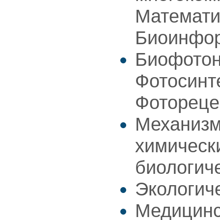
Математи
Биоинфо
Биофотон
Фотосинт
Фотореце
Механизм
химическ
биологич
Экологич
Медицинс