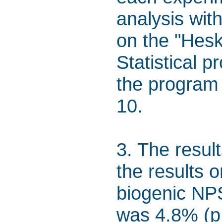
analysis wit
on the "Hes
Statistical 
the program 
10.
3. The result
the results 
biogenic NP
was 4.8% (p 