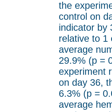
the experime
control on d
indicator by
relative to 1
average numb
29.9% (p = 0
experiment r
on day 36, t
6.3% (p = 0.
average hemo