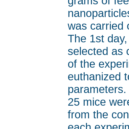
grams of fee
nanoparticle
was carried 
The 1st day,
selected as c
of the exper
euthanized t
parameters.
25 mice were
from the con
each experi