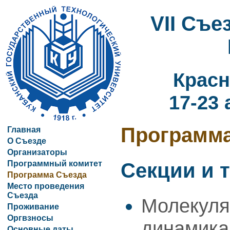
VII Съ
Красн
17-23 
Программ
Главная
О Съезде
Организаторы
Программный комитет
Секции и 
Программа Съезда
Место проведения
Съезда
Молекуля
Проживание
Оргвзносы
динамика
Основные даты