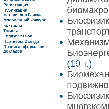
Регистрация
биомакро
Публикации
материалов Съезда
Биофизик
Молодежный конкурс
Контакты
транспор
Тезисы
English version
Механизм
Партнеры Съезда
Правила оформления
Биоэнерг
докладов
(19 т.)
Биомехан
подвижн
Биофизик
многоком