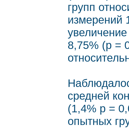
групп отно
измерений 
увеличение
8,75% (р = 
относительн
Наблюдалос
средней ко
(1,4% р = 0,
опытных гр