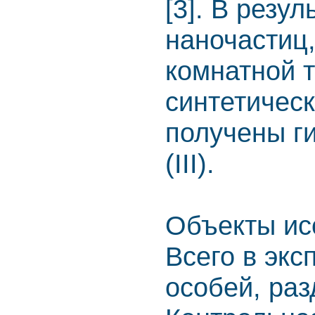
[3]. В резу
наночастиц
комнатной 
синтетичес
получены г
(III).
Объекты ис
Всего в экс
особей, раз