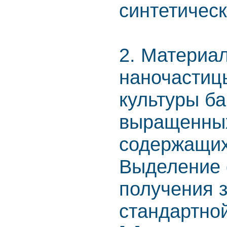
синтетичес
2. Материа
наночастиц
культуры бак
выращенных
содержащих 
Выделение 
получения 
стандартно