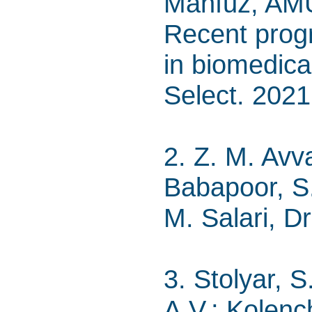
Mahfuz, AMU
Recent progr
in biomedica
Select. 2021
2. Z. M. Avva
Babapoor, S
M. Salari, D
3. Stolyar, S
A.V.; Kolenc