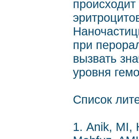
происходит
эритроцитов
Наночастиц
при перора
вызвать зн
уровня гемо
Список лит
1. Anik, MI,