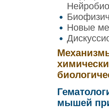
Нейроби
Биофизич
Новые ме
Дискусси
Механизмы
химически
биологиче
Гематолог
мышей при