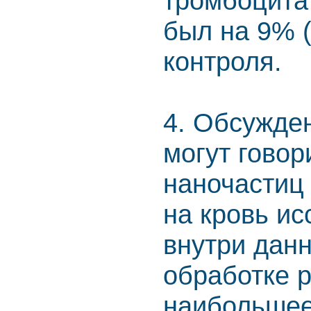
тромбоцита 
был на 9% (
контроля.
4. Обсужде
могут говор
наночастиц
на кровь ис
внутри дан
обработке 
наибольшее