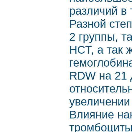
различий в 
Разной сте
2 группы, т
HCT, а так
гемоглобина
RDW на 21 
относительн
увеличении 
Влияние на
тромбоциты