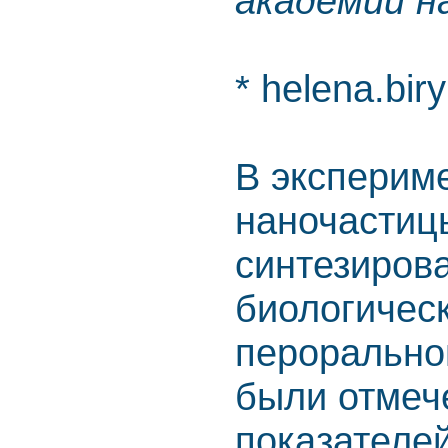
академии н
* helena.bir
В эксперим
наночастиц
синтезиров
биологичес
перорально
были отмеч
показателей