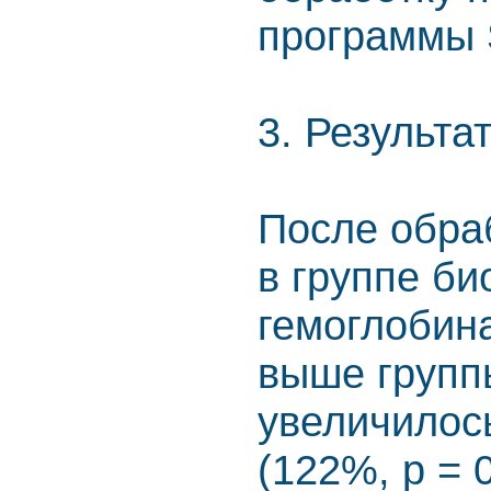
программы S
3. Результа
После обраб
в группе би
гемоглобина
выше групп
увеличилось
(122%, р = 0