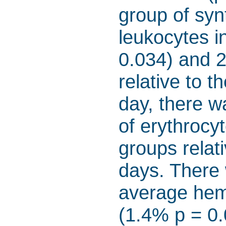
group of syn
leukocytes i
0.034) and 
relative to 
day, there w
of erythrocy
groups relati
days. There 
average hem
(1.4% p = 0.