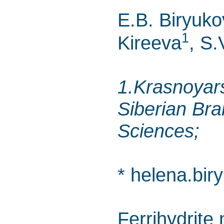
E.B. Biryuk
1
Kireeva
, S.
1.Krasnoyars
Siberian Br
Sciences;
* helena.bir
Ferrihydrite