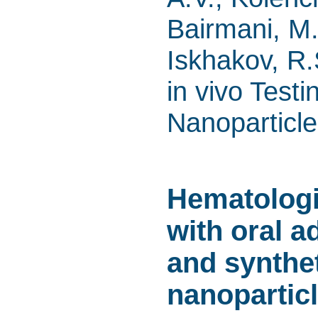
Bairmani, M.
Iskhakov, R.
in vivo Testi
Nanoparticl
Hematologi
with oral a
and synthet
nanopartic