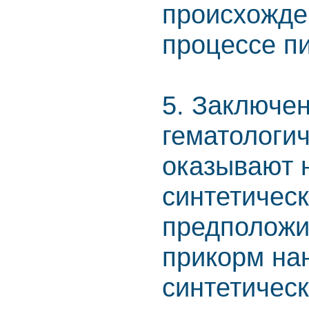
происхожде
процессе п
5. Заключе
гематологи
оказывают 
синтетичес
предположит
прикорм на
синтетичес