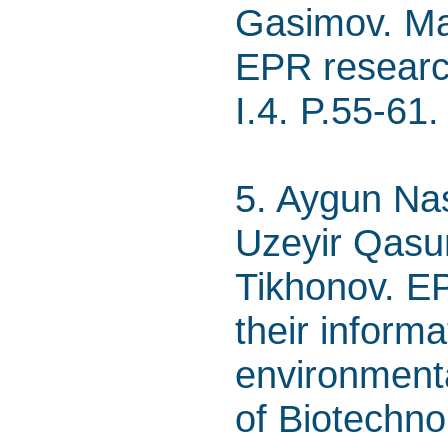
Gasimov. Mag
EPR researc
I.4. P.55-61.
5. Aygun Nas
Uzeyir Qasum
Tikhonov. EP
their informa
environmenta
of Biotechno