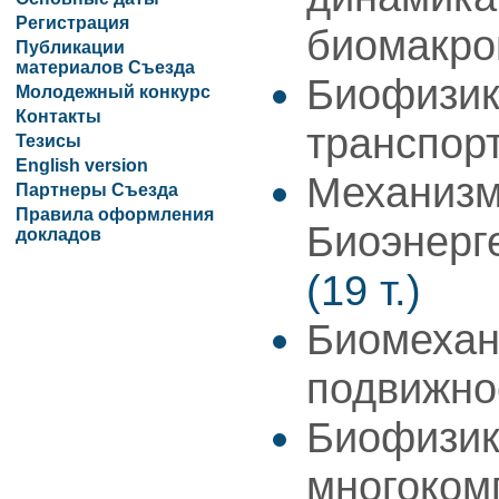
Регистрация
биомакро
Публикации
материалов Съезда
Биофизик
Молодежный конкурс
Контакты
транспор
Тезисы
English version
Механизм
Партнеры Съезда
Правила оформления
Биоэнерг
докладов
(19 т.)
Биомехан
подвижн
Биофизик
многоком