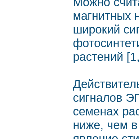
Можно счита
магнитных 
широкий си
фотосинтети
растений [1,
Действител
сигналов Э
семенах ра
ниже, чем в
явление ст