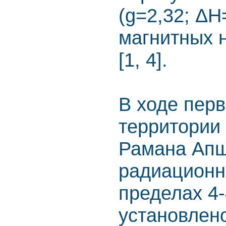
(g=2,32; Δ
магнитных 
[1, 4].
В ходе пер
территории 
Рамана Апш
радиационн
пределах 4-
установлено