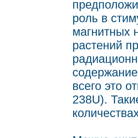
предположи
роль в сти
магнитных 
растений п
радиационн
содержание
всего это о
238U). Так
количествах