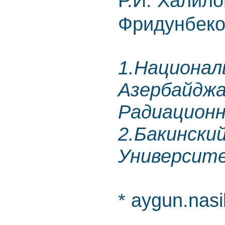
Р.И. Халило
Фридунбеко
1.Национал
Азербайдж
Радиационн
2.Бакински
Университ
* aygun.nasi