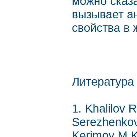
можно сказа
вызывает а
свойства в 
Литература
1. Khalilov R
Serezhenkov
Kerimov M.K.