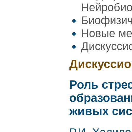
Нейроби
Биофизич
Новые ме
Дискусси
Дискуссио
Роль стре
образован
живых сис