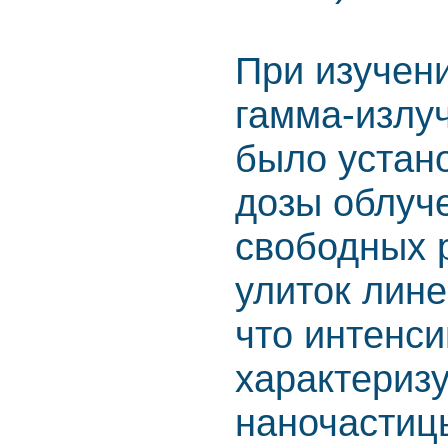
При изучен
гамма-излу
было устан
дозы облуч
свободных 
улиток лине
что интенси
характериз
наночастиц