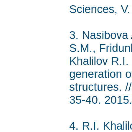
Sciences, V.
3. Nasibova 
S.M., Fridun
Khalilov R.I.
generation of
structures. /
35-40. 2015
4. R.I. Khali