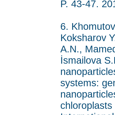
P. 43-47. 20
6. Khomutov
Koksharov Y.
A.N., Mamed
İsmailova S.
nanoparticle
systems: gen
nanoparticle
chloroplasts 