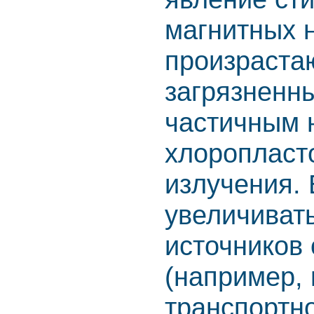
магнитных н
произраста
загрязненны
частичным 
хлоропласто
излучения. 
увеличивать
источников
(например, 
транспортн