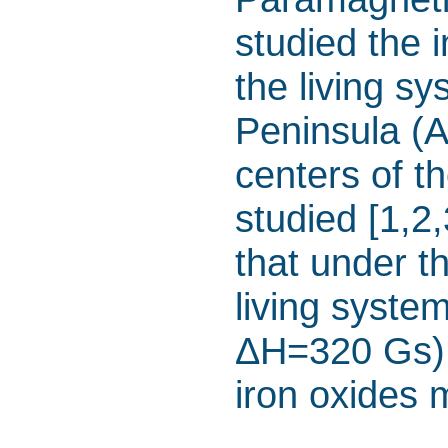
studied the i
the living s
Peninsula (A
centers of t
studied [1,2,
that under th
living syste
ΔH=320 Gs) 
iron oxides 