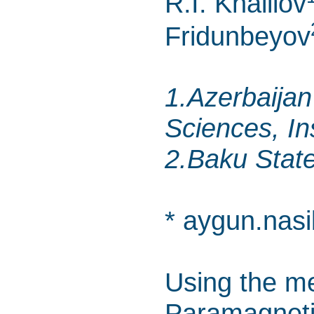
R.I. Khalilov
Fridunbeyov
1.Azerbaija
Sciences, In
2.Baku State
* aygun.nasi
Using the me
Paramagnet