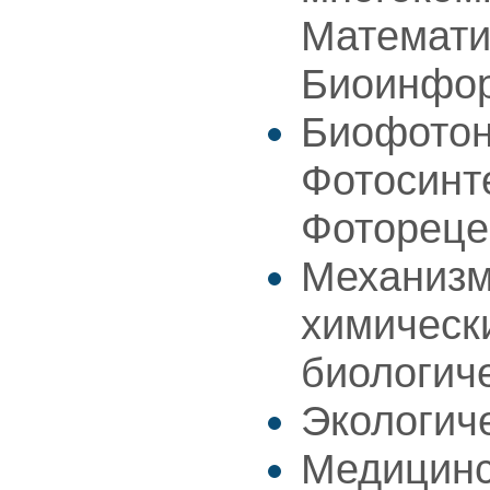
Математи
Биоинфо
Биофотон
Фотосинт
Фотореце
Механизм
химическ
биологич
Экологич
Медицинс