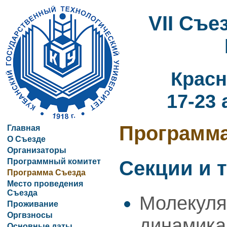
VII Съ
Красн
17-23 
Программ
Главная
О Съезде
Организаторы
Программный комитет
Секции и 
Программа Съезда
Место проведения
Съезда
Молекуля
Проживание
Оргвзносы
динамика
Основные даты