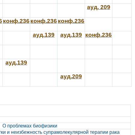
ауд. 209
6
конф.236
конф.236
конф.236
ауд.139
ауд.139
конф.236
ауд.139
ауд.209
О проблемах биофизики
тки и неизбежность супрамолекулярной терапии рака