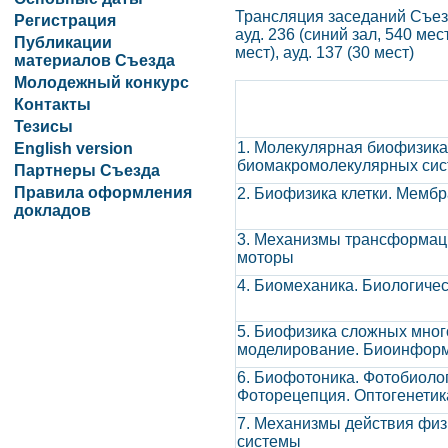
Трансляция заседаний Съез
Регистрация
ауд. 236 (синий зал, 540 мест
Публикации
мест), ауд. 137 (30 мест)
материалов Съезда
Молодежный конкурс
Контакты
Тезисы
1. Молекулярная биофизика
English version
биомакромолекулярных сис
Партнеры Съезда
Правила оформления
2. Биофизика клетки. Мемб
докладов
3. Механизмы трансформаци
моторы
4. Биомеханика. Биологиче
5. Биофизика сложных мног
моделирование. Биоинфор
6. Биофотоника. Фотобиоло
Фоторецепция. Оптогенетик
7. Механизмы действия физ
системы