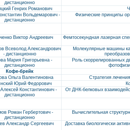
дистанционно
цкий Генрих Романович
Ч
онстантин Вольдемарович -
Физические принципы ор
дистанционно
ченко Виктор Андреевич
Фемтосекундная лазерная сп
ов Всеволод Александрович
Молекулярные машины как
- дистанционно
преобразов
ва Мария Григорьевна -
Роль скоррелированных дв
дистанционно
фотофизи
Кофе-брейк
ова Ольга Валентиновна
Стратегия лечения
янский Юрий Федорович
К
Алексей Константинович -
От ДНК-белковых взаимодейс
дистанционно
ов Роман Гербертович -
Вычислительная структур
дистанционно
ев Александр Сергеевич
Доставка биологически актив