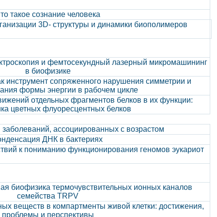
то такое сознание человека
ганизации 3D- структуры и динамики биополимеров
ектроскопия и фемтосекундный лазерный микромашининг
в биофизике
 инструмент сопряженного нарушения симметрии и
ания формы энергии в рабочем цикле
ижений отдельных фрагментов белков в их функции:
ка цветных флуоресцентных белков
 заболеваний, ассоциированных с возрастом
онденсация ДНК в бактериях
твий к пониманию функционирования геномов эукариот
ная биофизика термочувствительных ионных каналов
семейства TRPV
ных веществ в компартменты живой клетки: достижения,
проблемы и перспективы