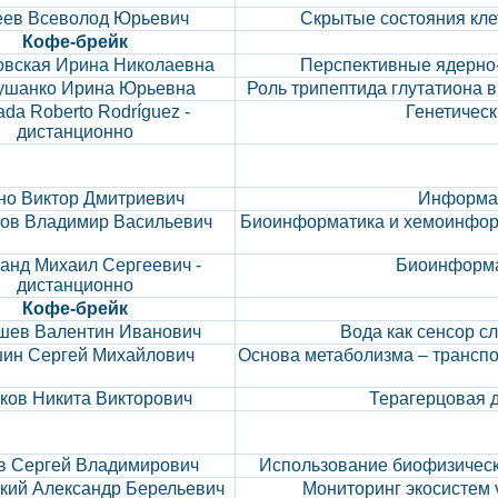
еев Всеволод Юрьевич
Скрытые состояния кле
Кофе-брейк
овская Ирина Николаевна
Перспективные ядерно
ушанко Ирина Юрьевна
Роль трипептида глутатиона 
ada Roberto Rodríguez -
Генетическ
дистанционно
но Виктор Дмитриевич
Информат
ов Владимир Васильевич
Биоинформатика и хемоинформ
анд Михаил Сергеевич -
Биоинформа
дистанционно
Кофе-брейк
ев Валентин Иванович
Вода как сенсор с
ин Сергей Михайлович
Основа метаболизма – трансп
ков Никита Викторович
Терагерцовая 
в Сергей Владимирович
Использование биофизическ
кий Александр Берельевич
Мониторинг экосистем 