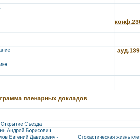
а
конф.23
ание
ауд.139
ике
грамма пленарных докладов
Открытие Съезда
ин Андрей Борисович
лов Евгений Давидович -
Стохастическая жизнь кле