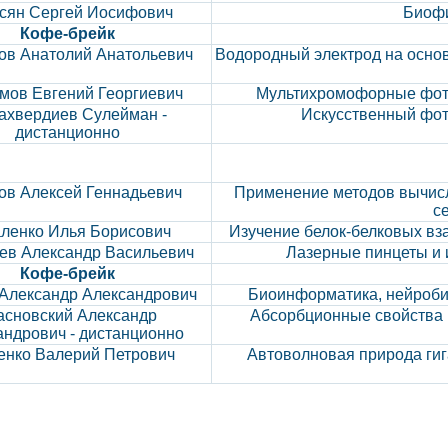
сян Сергей Иосифович
Биофи
Кофе-брейк
ов Анатолий Анатольевич
Водородный электрод на осно
мов Евгений Георгиевич
Мультихромофорные фото
ахвердиев Сулейман -
Искусственный фот
дистанционно
ов Алексей Геннадьевич
Применение методов вычисл
с
ленко Илья Борисович
Изучение белок-белковых в
ев Александр Васильевич
Лазерные пинцеты и 
Кофе-брейк
Александр Александрович
Биоинформатика, нейробио
асновский Александр
Абсорбционные свойства 
андрович - дистанционно
енко Валерий Петрович
Автоволновая природа ги