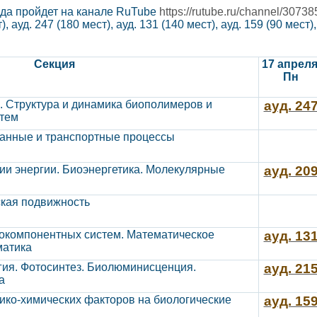
да пройдет на канале RuTube
https://rutube.ru/channel/30738
), ауд. 247 (180 мест), ауд. 131 (140 мест), ауд. 159 (90 мест)
Секция
17 апреля
Пн
. Структура и динамика биополимеров и
ауд. 24
тем
ранные и транспортные процессы
и энергии. Биоэнергетика. Молекулярные
ауд. 20
ская подвижность
окомпонентных систем. Математическое
ауд. 13
матика
гия. Фотосинтез. Биолюминисценция.
ауд. 21
а
ико-химических факторов на биологические
ауд. 15