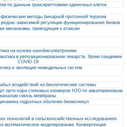
тки по данным транскриптомики одиночных клеток
-физические методы бинарной протонной терапии
в редокс-зависимой регуляции функционирования белков
ие механизмы, приводящие к атаксии
ика на основе нанобиоэлектроники
атика в репозиционировании лекарств. Уроки пандемии
COVID-19
тика и эволюция немодельных систем
лабых воздействий на биологические системы
орт орто-пара спиновых изомеров Н2О по аквапориновым
каналам сквозь мембраны
динамика гидратных оболочек биомолекул
их технологий в сельскохозяйственных исследованиях
vs математическое моделирование. Конвергенция